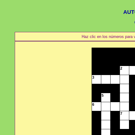
AUT
Haz clic en los números para v
2
3
5
6
7