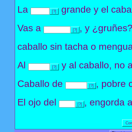
La
grande y el caba
[?]
Vas a
, y ¿gruñes?
[?]
caballo sin tacha o mengua
Al
y al caballo, no a
[?]
Caballo de
, pobre 
[?]
El ojo del
, engorda a
[?]
Com