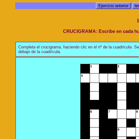
Ejercicio anterior
le
CRUCIGRAMA: Escribe en cada huec
Completa el crucigrama, haciendo clic en el nº de la cuadrícula. Se
debajo de la cuadrícula.
1
2
4
6
7
8
9