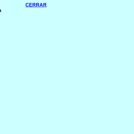
L TEMA
CERRAR
a